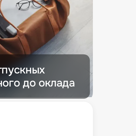
тпускных
ного до оклада