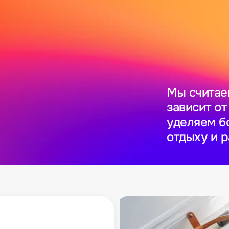
Мы считае
зависит от
уделяем б
отдыху и 