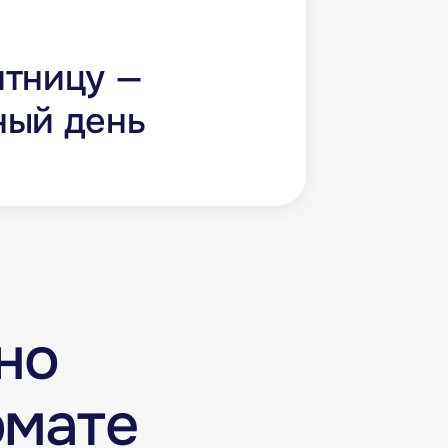
тницу —
ный день
но
рмате