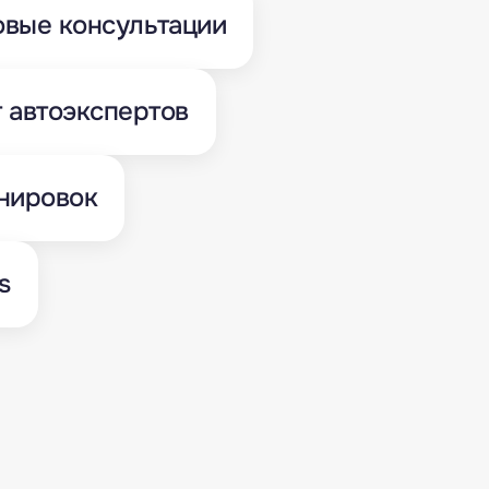
вые консультации
т автоэкспертов
нировок
s