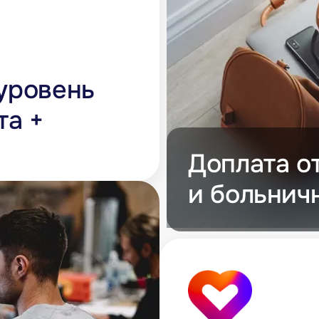
уровень
та +
Доплата о
и больнич