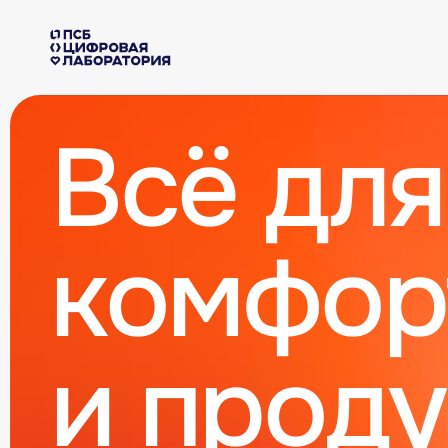
Всё для
комфор
и прод