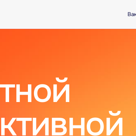
Ва
тной
уктивной