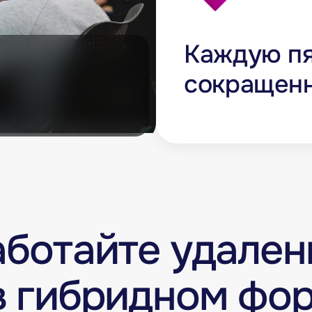
Каждую пя
сокращен
аботайте удален
в гибридном фо