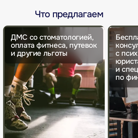
Что предлагаем
ДМС со стоматологией,
Беспл
оплата фитнеса, путевок
консу
и другие льготы
с пси
юрист
и спе
по фи