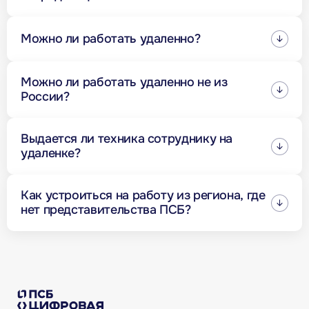
Да, ПСБ Лаб — аккредитованная ИТ-компания со
всеми сопутствующими льготами для ИТ-
Можно ли работать удаленно?
специалистов
Да, можно работать и в офисе, и удаленно. Формат
Можно ли работать удаленно не из
зависит от вашей должности и проектов
России?
Нет. Чтобы иметь доступ к рабочему компьютеру,
Выдается ли техника сотруднику на
необходимо находиться в РФ
удаленке?
Да, мы выдаем сотрудникам необходимую технику
Как устроиться на работу из региона, где
нет представительства ПСБ?
Вы сможете оформиться в ближайшем региональном
офисе ПСБ. Там же вы получите технику