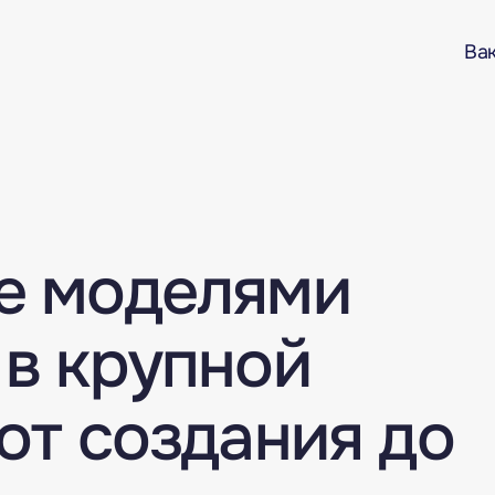
Ва
е моделями
 в крупной
от создания до